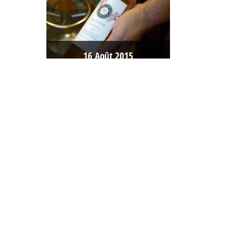
16
Août
2015
Masterclass
:
Château
Miraval
blanc,
rosé et